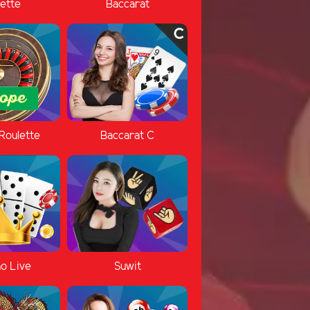
lette
Baccarat
Roulette
Baccarat C
o Live
Suwit