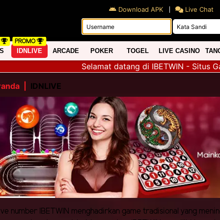
Download APK
Live Chat
O
PROMO
S
IDNLIVE
ARCADE
POKER
TOGEL
LIVE CASINO
TAN
mat datang di IBETWIN - Situs Gaming Online Terlengkap 
randa
IDNLIVE
ive number IBETWIN menghadirkan game tradisional yang meningk