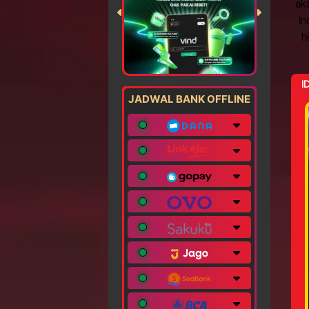
ak
In
h
I
JADWAL BANK OFFLINE