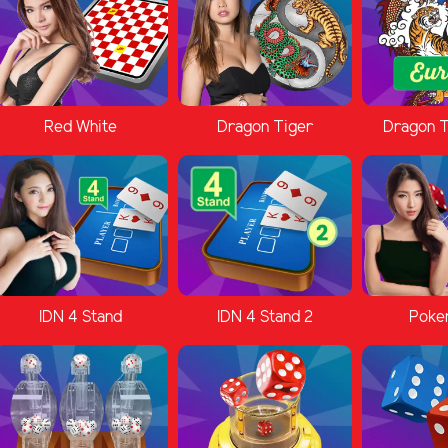
Red White
Dragon Tiger
Dragon T
IDN 4 Stand
IDN 4 Stand 2
Poke