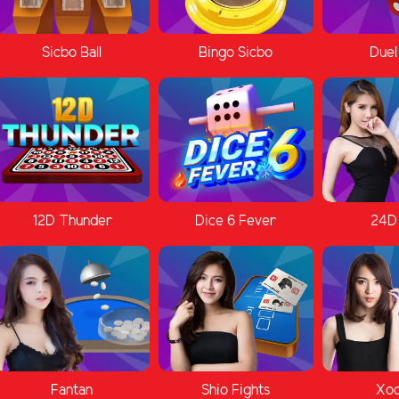
Sicbo Ball
Bingo Sicbo
Duel
12D Thunder
Dice 6 Fever
24D
Fantan
Shio Fights
Xoc