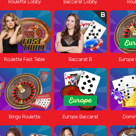
Roulette Lobby
Baccarat Lobby
Rou
Roulette Fast Table
Baccarat B
Europe 
Bingo Roulette
Europe Baccarat
Domin