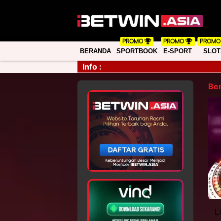
PROMO
PROMO
PROM
BERANDA
SPORTBOOK
E-SPORT
SLOT
Info :
Sela
Be
L