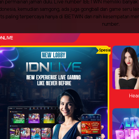
an permainan jaman dulu. Live number IBETWIN memiliki banyak
donesia, kemudian samgong, ada juga gongball dan game seru lai
its paling terpercaya hanya di IBETWIN dan raih kesempatan me
number.
DNLIVE
Spesial
Head