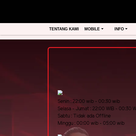
TENTANG KAMI
MOBILE
INFO
Senin : 22:00 wib - 00:30 wib
Selasa - Jumat : 22:00 WIB - 00:30 
Sabtu : Tidak ada Offline
Minggu : 00:00 wib - 05:00 wib