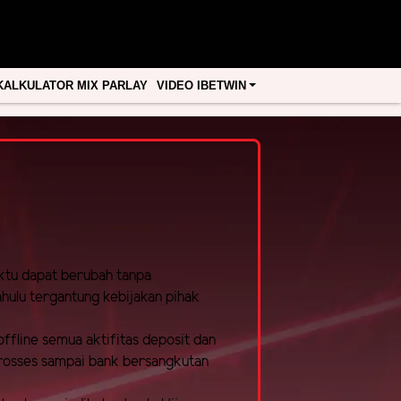
KALKULATOR MIX PARLAY
VIDEO IBETWIN
tu dapat berubah tanpa
hulu tergantung kebijakan pihak
ffline semua aktifitas deposit dan
prosses sampai bank bersangkutan